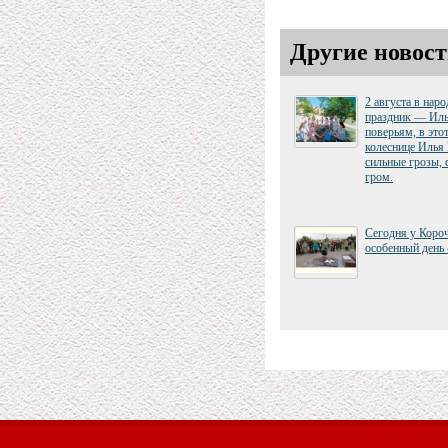
Другие новост
2 августа в нар
праздник — Иль
поверьям, в это
колеснице Илья
сильные грозы, 
гром.
Сегодня у Коро
особенный день 