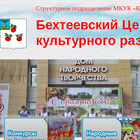
Структурное подразделение МКУК «К
Бехтеевский Це
культурного ра