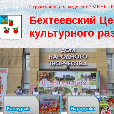
Структурное подразделение МКУК «К
Бехтеевский Це
культурного ра