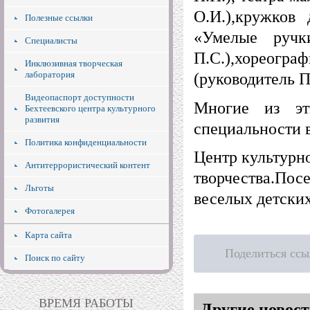
О.И.),кружков 
Полезные ссылки
«Умелые ручк
Специалисты
П.С.),хореог
Инклюзивная творческая
лаборатория
(руководитель П
Видеопаспорт доступности
Многие из эт
Бехтеевского центра культурного
развития
специальности в
Политика конфиденциальности
Центр культурно
Антитеррористический контент
творчества.Посе
Льготы
веселых детски
Фотогалерея
Карта сайта
Поделиться ссы
Поиск по сайту
ВРЕМЯ РАБОТЫ
Другие новост