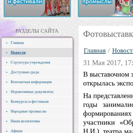
РАЗДЕЛЫ САЙТА
Фотовыставк
Главная
Главная
/
Новост
Новости
31 Мая 2017, 17
Структура учреждения
Доступная среда
В выставочном з
открылась эксп
Контактная информация
Нормативные документы
На представлен
Конкурсы и фестивали
годы занимали
Народные промыслы
формированиях
участники «Обр
Наши коллективы
Н.И.), театра 
Афиша