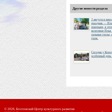
Другие новости раздела
2 августа в нар
праздник — Иль
поверьям, в это
колеснице Илья
сильные грозы, 
гром.
Сегодня у Коро
особенный день 
© 2026, Бехтеевский Центр культурного развития