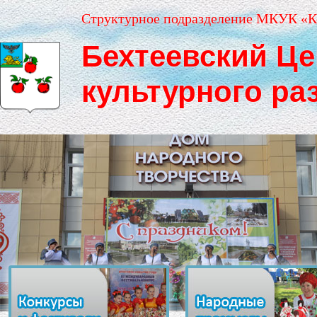
Структурное подразделение МКУК «К
Бехтеевский Це
культурного ра