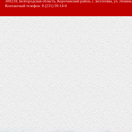
309218, Белгородская область, Корочанский район, с. Бехтеевка, ул. Ленина
Контактный телефон: 8 (231) 59-14-0