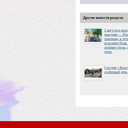
Другие новости раздела
2 августа в нар
праздник — Иль
поверьям, в это
колеснице Илья
сильные грозы, 
гром.
Сегодня у Коро
особенный день 