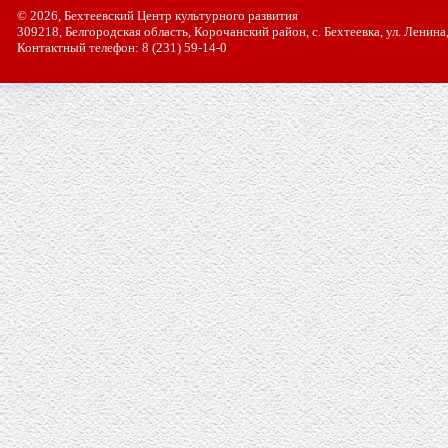
© 2026, Бехтеевский Центр культурного развития
309218, Белгородская область, Корочанский район, с. Бехтеевка, ул. Ленина
Контактный телефон: 8 (231) 59-14-0