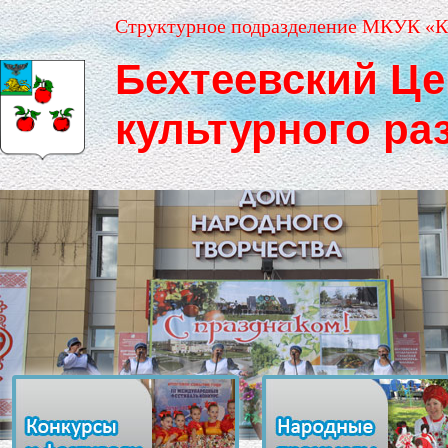
Структурное подразделение МКУК «К
Бехтеевский Це
культурного ра