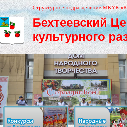
Структурное подразделение МКУК «К
Бехтеевский Це
культурного ра