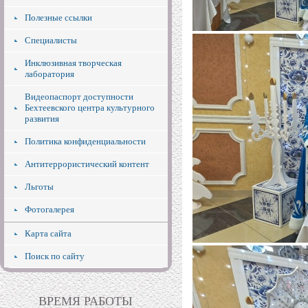
Полезные ссылки
Специалисты
Инклюзивная творческая
лаборатория
Видеопаспорт доступности
Бехтеевского центра культурного
развития
Политика конфиденциальности
Антитеррористический контент
Льготы
Фотогалерея
Карта сайта
Поиск по сайту
ВРЕМЯ РАБОТЫ