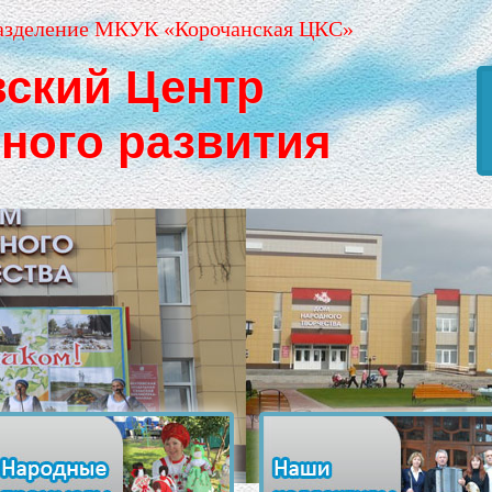
азделение МКУК «Корочанская ЦКС»
вский Центр
рного развития