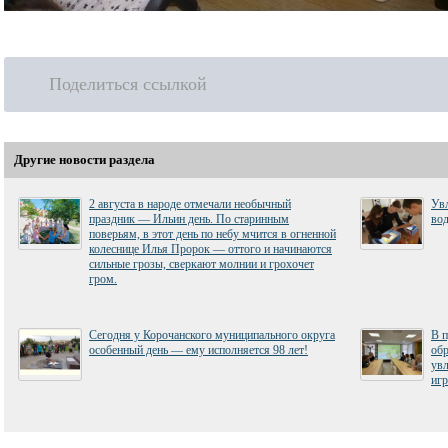
Поделиться ссылкой
Другие новости раздела
2 августа в народе отмечали необычный
Увл
праздник — Ильин день. По старинным
вод
поверьям, в этот день по небу мчится в огненной
колеснице Илья Пророк — оттого и начинаются
сильные грозы, сверкают молнии и грохочет
гром.
Сегодня у Корочанского муниципального округа
В 
особенный день — ему исполняется 98 лет!
обр
увл
игр