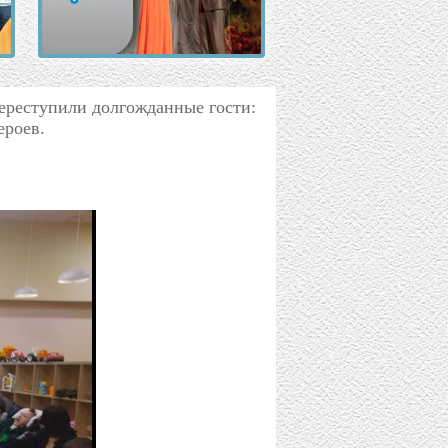
переступили долгожданные гости:
ероев.