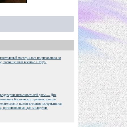
екательный мастер-класс по рисованию на
е, посвященный технике «Эбру»
преддверии знаменательной даты — Дня
азования Корочанского района прошла
екательная и познавательная интерактивная
а, организованная для молодёжи.