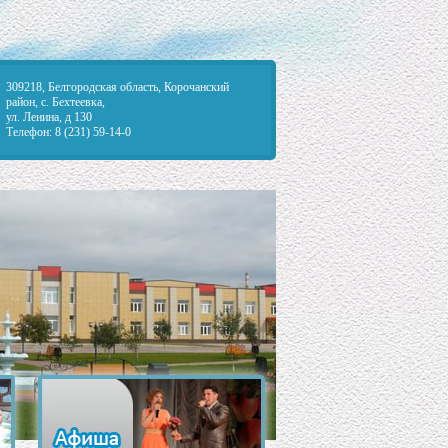
309218, Белгородская область, Корочанский
район, с. Бехтеевка,
ул. Ленина, д 130
Телефон: 8 (231) 59-14-0