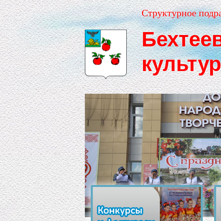
Структурное подр
Бехтее
культу