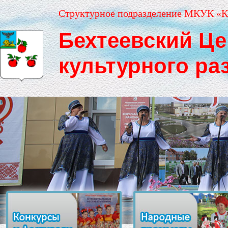
Структурное подразделение МКУК «К
Бехтеевский Це
культурного ра