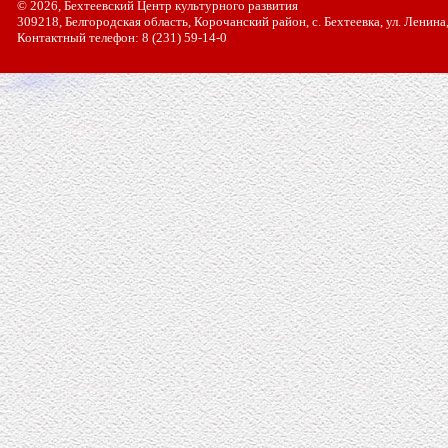
© 2026, Бехтеевский Центр культурного развития
309218, Белгородская область, Корочанский район, с. Бехтеевка, ул. Ленина
Контактный телефон: 8 (231) 59-14-0