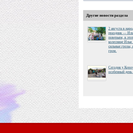
Другие новости раздела
2 августа в нар
праздник — Иль
поверьям, в это
колеснице Илья
сильные грозы, 
гром.
Сегодня у Коро
особенный день 