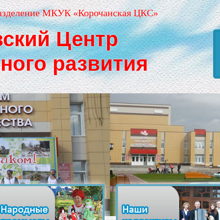
азделение МКУК «Корочанская ЦКС»
вский Центр
рного развития