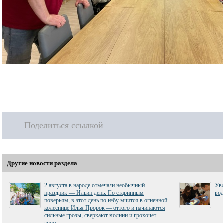
Поделиться ссылкой
Другие новости раздела
2 августа в народе отмечали необычный
Увл
праздник — Ильин день. По старинным
вод
поверьям, в этот день по небу мчится в огненной
колеснице Илья Пророк — оттого и начинаются
сильные грозы, сверкают молнии и грохочет
гром.