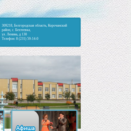
309218, Белгородская область, Корочанский
район, с. Бехтеевка,
ул. Ленина, д 130
Телефон: 8 (231) 59-14-0