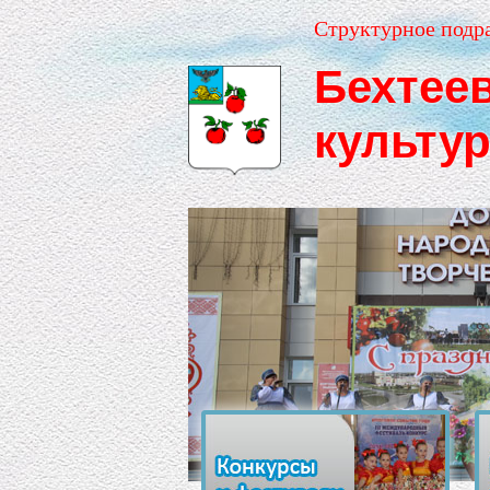
Структурное подр
Бехтее
культу