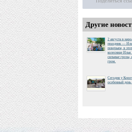
Поделиться ссы
Другие новост
2 августа в нар
праздник — Иль
поверьям, в это
колеснице Илья
сильные грозы, 
гром.
Сегодня у Коро
особенный день 