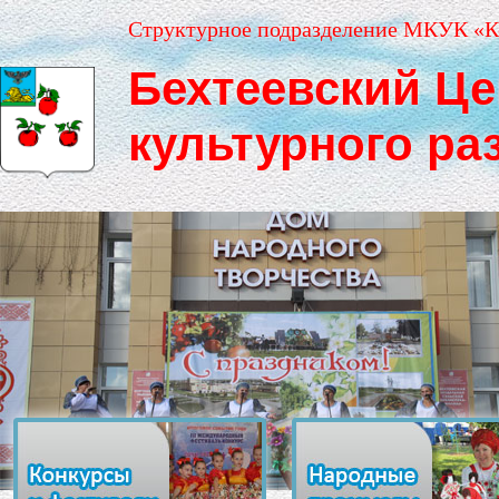
Структурное подразделение МКУК «К
Бехтеевский Це
культурного ра