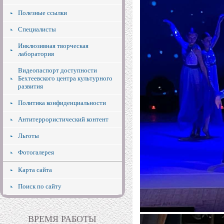
Полезные ссылки
Специалисты
Инклюзивная творческая
лаборатория
Видеопаспорт доступности
Бехтеевского центра культурного
развития
Политика конфиденциальности
Антитеррористический контент
Льготы
Фотогалерея
Карта сайта
Поиск по сайту
ВРЕМЯ РАБОТЫ