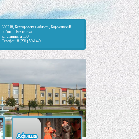
309218, Белгородская область, Корочанский
район, с. Бехтеевка,
ул. Ленина, д 130
Телефон: 8 (231) 59-14-0