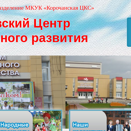
азделение МКУК «Корочанская ЦКС»
вский Центр
рного развития