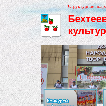
Структурное подр
Бехтее
культу