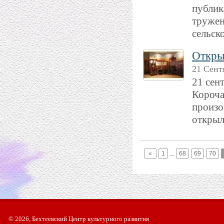
публик
тружен
сельск
Откры
21 Сент
21 сен
Короча
произо
открыл
«
1
…
68
69
70
© 2026, Бехтеевский Центр культурного развития