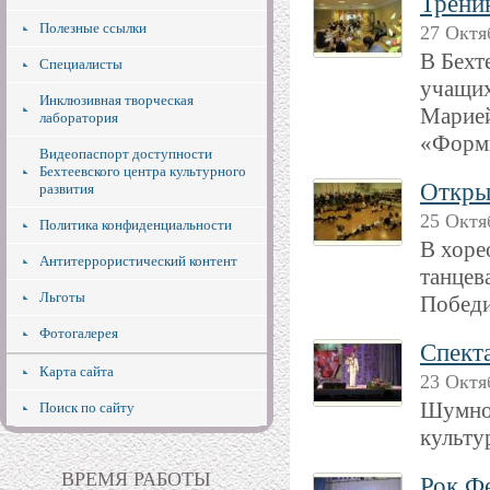
Трени
Полезные ссылки
27 Октя
В Бехт
Специалисты
учащих
Инклюзивная творческая
Марией
лаборатория
«Форми
Видеопаспорт доступности
Бехтеевского центра культурного
Откры
развития
25 Октя
Политика конфиденциальности
В хоре
Антитеррористический контент
танцев
Льготы
Победи
Фотогалерея
Cпект
Карта сайта
23 Октя
Шумно,
Поиск по сайту
культу
ВРЕМЯ РАБОТЫ
Рок Ф