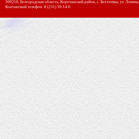
309218, Белгородская область, Корочанский район, с. Бехтеевка, ул. Ленина
Контактный телефон: 8 (231) 59-14-0