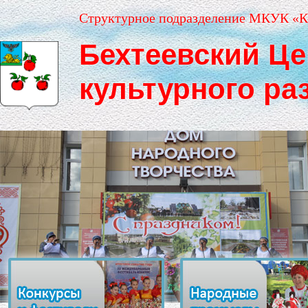
Структурное подразделение МКУК «К
Бехтеевский Це
культурного ра